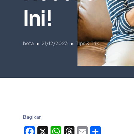
Ini!
beta
21/12/2023
Tips & Trik
Bagikan
Facebook
X
WhatsApp
Threads
Email
Share