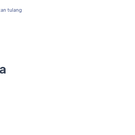
tan tulang
ia