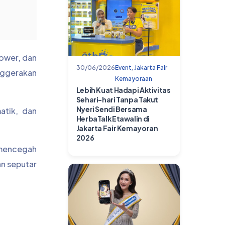
power, dan
30/06/2026
Event
,
Jakarta Fair
nggerakan
Kemayoraan
Lebih Kuat Hadapi Aktivitas
Sehari-hari Tanpa Takut
Nyeri Sendi Bersama
atik, dan
HerbaTalk Etawalin di
Jakarta Fair Kemayoran
2026
k mencegah
an seputar