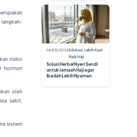
 merupakan
 langkah-
14/05/2026
Edukasi
,
Lebih Kuat
Naik Haji
an risiko
Solusi Herbal Nyeri Sendi
ar hormon
untuk Jamaah Haji agar
Ibadah Lebih Nyaman
bkan oleh
sa sakit,
ana sistem