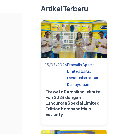
Artikel Terbaru
.
15/07/2026
Etawalin Special
Limited Edition
,
Event
,
Jakarta Fair
Kemayoraan
Etawalin Ramaikan Jakarta
Fair 2026 dengan
Luncurkan Special Limited
Edition Kemasan Maia
Estianty