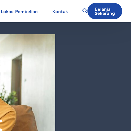
Belanja
Lokasi Pembelian
Kontak
Sekarang
t
t