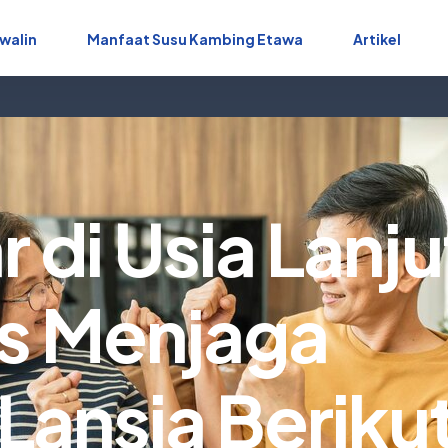
walin
Manfaat Susu Kambing Etawa
Artikel
 di Usia Lanju
s Menjaga
Lansia Beriku