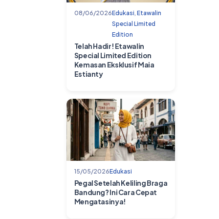
08/06/2026
Edukasi
,
Etawalin
Special Limited
Edition
Telah Hadir! Etawalin
Special Limited Edition
Kemasan Eksklusif Maia
Estianty
15/05/2026
Edukasi
Pegal Setelah Keliling Braga
Bandung? Ini Cara Cepat
Mengatasinya!