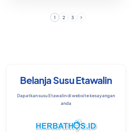
1
2
3
Belanja Susu Etawalin
Dapatkan susu Etawalin di website kesayangan
anda