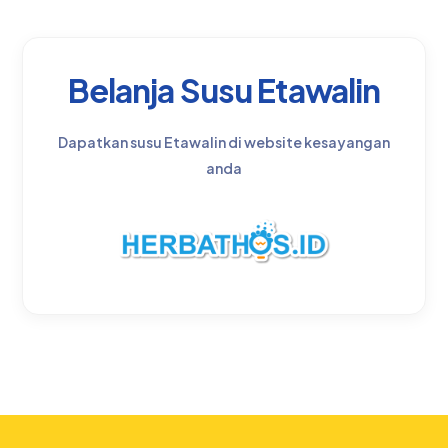
Belanja Susu Etawalin
Dapatkan susu Etawalin di website kesayangan
anda