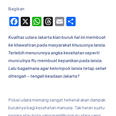
Bagikan
Facebook
X
WhatsApp
Threads
Email
Share
Kualitas udara Jakarta kian buruk hal ini membuat
ke khawatiran pada masyarakat khususnya
lansia
.
Terlebih menurunnya angka kesehatan seperti
munculnya flu membuat kepanikan pada
lansia
.
Lalu bagaimana agar kelompok
lansia
tetap sehat
ditengah – tengah keadaan Jakarta?
Polusi udara
memang sangat terkenal akan dampak
buruknya bagi kesehatan manusia. Tak heran suatu
negara atau kota yang memiliki
polusi udara
yang