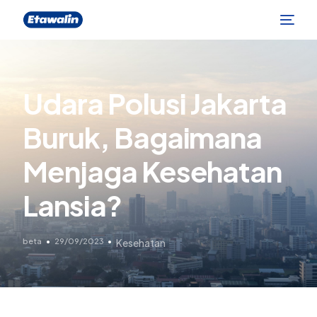
Udara Polusi Jakarta
Buruk, Bagaimana
Menjaga Kesehatan
Lansia?
beta
29/09/2023
Kesehatan