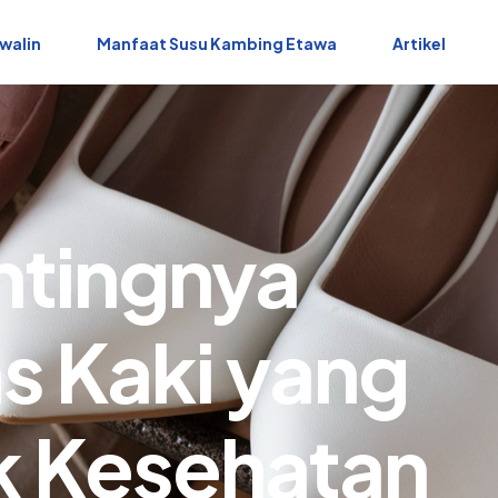
walin
Manfaat Susu Kambing Etawa
Artikel
ntingnya
s Kaki yang
k Kesehatan