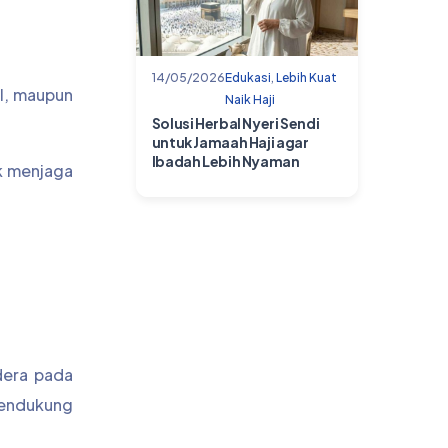
14/05/2026
Edukasi
,
Lebih Kuat
al, maupun
Naik Haji
Solusi Herbal Nyeri Sendi
untuk Jamaah Haji agar
Ibadah Lebih Nyaman
uk menjaga
dera pada
mendukung