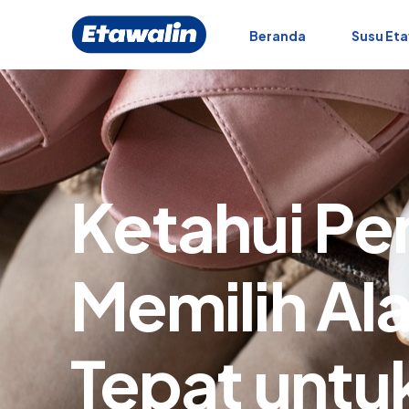
Beranda
Susu Eta
Ketahui Pe
Memilih Ala
Tepat untu