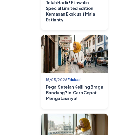
Telah Hadir! Etawalin
Special Limited Edition
Kemasan Eksklusif Maia
Estianty
15/05/2026
Edukasi
Pegal Setelah Keliling Braga
Bandung? Ini Cara Cepat
Mengatasinya!