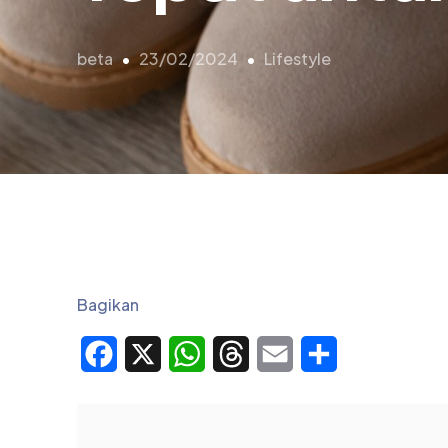
beta
23/02/2024
Lifestyle
Bagikan
Facebook
X
WhatsApp
Threads
Email
Share