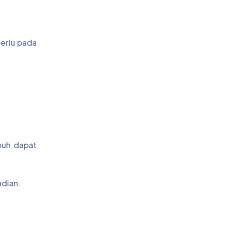
erlu pada
buh dapat
ndian.