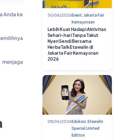
wa Anda ke
30/06/2026
Event
,
Jakarta Fair
Kemayoraan
Lebih Kuat Hadapi Aktivitas
Sehari-hari Tanpa Takut
memilihnya
Nyeri Sendi Bersama
HerbaTalk Etawalin di
Jakarta Fair Kemayoran
2026
k menjaga
a
08/06/2026
Edukasi
,
Etawalin
Special Limited
Edition