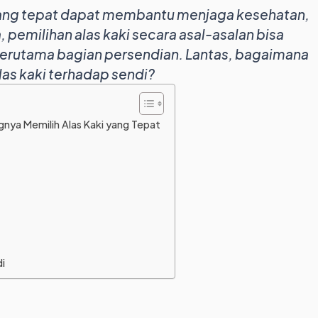
 yang tepat dapat membantu menjaga kesehatan,
 pemilihan alas kaki secara asal-asalan bisa
erutama bagian persendian. Lantas, bagaimana
las kaki terhadap sendi?
gnya Memilih Alas Kaki yang Tepat
i