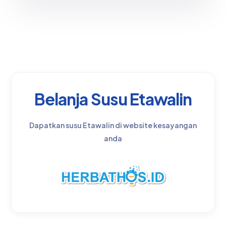
Belanja Susu Etawalin
Dapatkan susu Etawalin di website kesayangan
anda