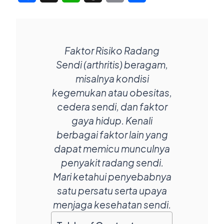
Faktor Risiko Radang
Sendi (arthritis) beragam,
misalnya kondisi
kegemukan atau obesitas,
cedera sendi, dan faktor
gaya hidup. Kenali
berbagai faktor lain yang
dapat memicu munculnya
penyakit radang sendi.
Mari ketahui penyebabnya
satu persatu serta upaya
menjaga kesehatan sendi.