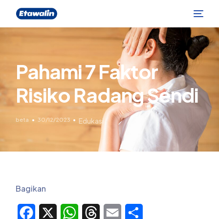
Pahami 7 Faktor
Risiko Radang Sendi
beta
30/12/2023
Edukasi
Bagikan
Facebook
X
WhatsApp
Threads
Email
Share