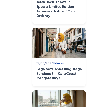
Telah Hadir! Etawalin
Special Limited Edition
Kemasan Eksklusif Maia
Estianty
15/05/2026
Edukasi
Pegal Setelah Keliling Braga
Bandung? Ini Cara Cepat
Mengatasinya!