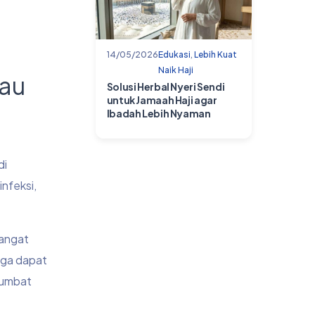
14/05/2026
Edukasi
,
Lebih Kuat
Naik Haji
tau
Solusi Herbal Nyeri Sendi
untuk Jamaah Haji agar
Ibadah Lebih Nyaman
di
infeksi,
hangat
uga dapat
sumbat