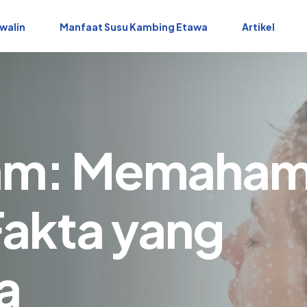
walin
Manfaat Susu Kambing Etawa
Artikel
am: Memaham
Fakta yang
a