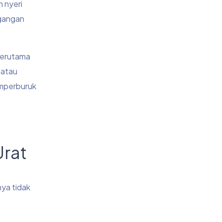
 nyeri
egangan
terutama
 atau
emperburuk
Urat
ya tidak