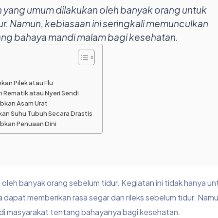
 yang umum dilakukan oleh banyak orang untuk
ur. Namun, kebiasaan ini seringkali memunculkan
ang bahaya mandi malam bagi kesehatan.
an Pilek atau Flu
 Rematik atau Nyeri Sendi
abkan Asam Urat
kan Suhu Tubuh Secara Drastis
bkan Penuaan Dini
leh banyak orang sebelum tidur. Kegiatan ini tidak hanya un
a dapat memberikan rasa segar dan rileks sebelum tidur. Namu
ar di masyarakat tentang bahayanya bagi kesehatan.