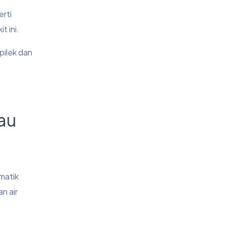
erti
t ini.
pilek dan
au
matik
n air