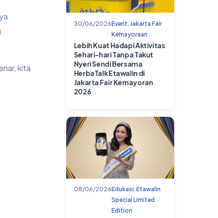
nya
30/06/2026
Event
,
Jakarta Fair
g
Kemayoraan
Lebih Kuat Hadapi Aktivitas
Sehari-hari Tanpa Takut
Nyeri Sendi Bersama
nar, kita
HerbaTalk Etawalin di
Jakarta Fair Kemayoran
2026
08/06/2026
Edukasi
,
Etawalin
Special Limited
Edition