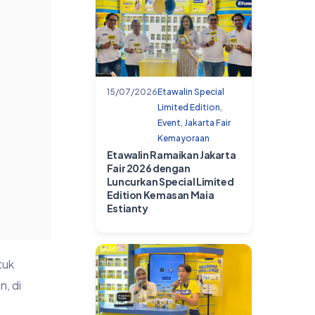
15/07/2026
Etawalin Special
Limited Edition
,
Event
,
Jakarta Fair
Kemayoraan
Etawalin Ramaikan Jakarta
Fair 2026 dengan
Luncurkan Special Limited
Edition Kemasan Maia
Estianty
tuk
n, di