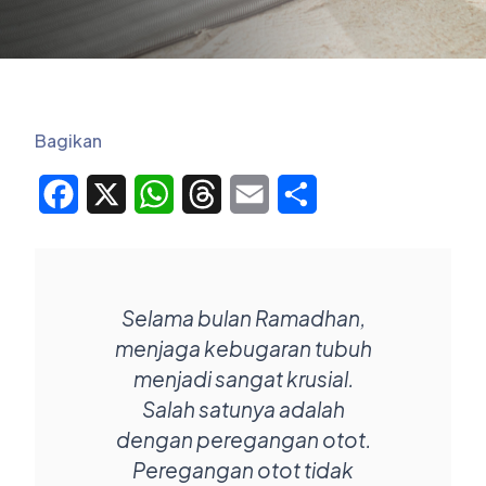
Bagikan
Facebook
X
WhatsApp
Threads
Email
Share
Selama bulan Ramadhan,
menjaga kebugaran tubuh
menjadi sangat krusial.
Salah satunya adalah
dengan peregangan otot.
Peregangan otot tidak