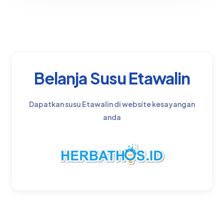
Belanja Susu Etawalin
Dapatkan susu Etawalin di website kesayangan
anda