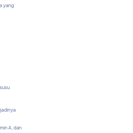
ya yang
 susu
rjadinya
min A, dan