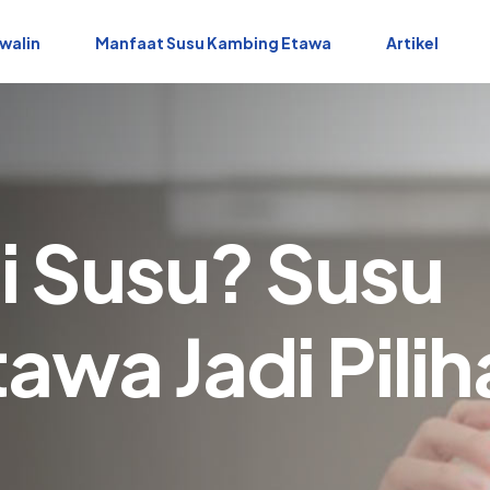
walin
Manfaat Susu Kambing Etawa
Artikel
gi Susu? Susu
awa Jadi Pilih