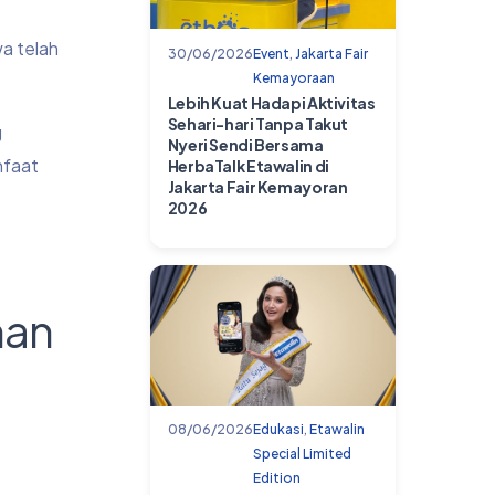
wa telah
30/06/2026
Event
,
Jakarta Fair
Kemayoraan
Lebih Kuat Hadapi Aktivitas
Sehari-hari Tanpa Takut
g
Nyeri Sendi Bersama
nfaat
HerbaTalk Etawalin di
Jakarta Fair Kemayoran
2026
han
08/06/2026
Edukasi
,
Etawalin
Special Limited
Edition