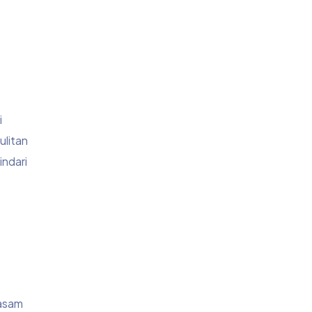
i
ulitan
indari
 asam