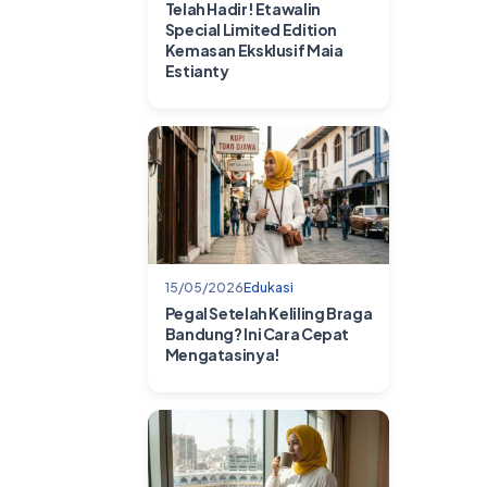
Telah Hadir! Etawalin
Special Limited Edition
Kemasan Eksklusif Maia
Estianty
15/05/2026
Edukasi
Pegal Setelah Keliling Braga
Bandung? Ini Cara Cepat
Mengatasinya!