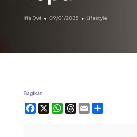
Iffa Dwi
09/01/2025
Lifestyle
Bagikan
Facebook
X
WhatsApp
Threads
Email
Share