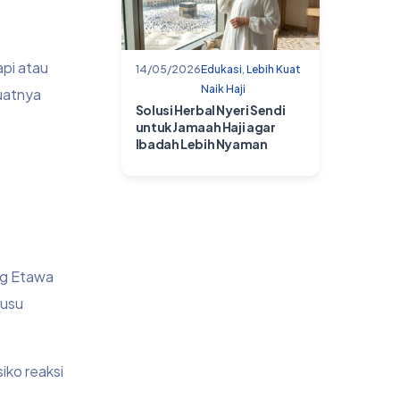
api atau
14/05/2026
Edukasi
,
Lebih Kuat
Naik Haji
buatnya
Solusi Herbal Nyeri Sendi
untuk Jamaah Haji agar
Ibadah Lebih Nyaman
ng Etawa
susu
iko reaksi