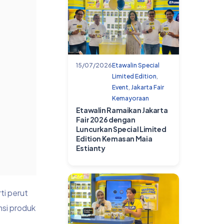
15/07/2026
Etawalin Special
Limited Edition
,
Event
,
Jakarta Fair
Kemayoraan
Etawalin Ramaikan Jakarta
Fair 2026 dengan
Luncurkan Special Limited
Edition Kemasan Maia
Estianty
ti perut
msi produk