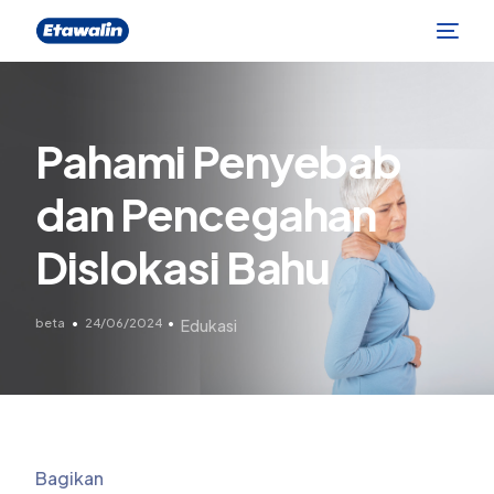
Pahami Penyebab
dan Pencegahan
Dislokasi Bahu
beta
24/06/2024
Edukasi
Bagikan