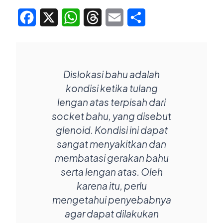
Facebook
X
WhatsApp
Threads
Email
Share
Dislokasi bahu adalah
kondisi ketika tulang
lengan atas terpisah dari
socket bahu, yang disebut
glenoid. Kondisi ini dapat
sangat menyakitkan dan
membatasi gerakan bahu
serta lengan atas. Oleh
karena itu, perlu
mengetahui penyebabnya
agar dapat dilakukan