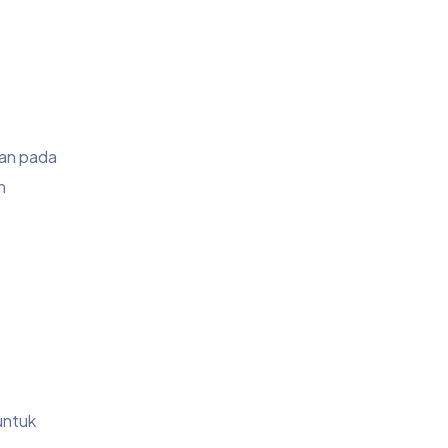
nan pada
n
untuk