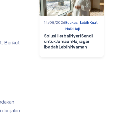
14/05/2026
Edukasi
,
Lebih Kuat
Naik Haji
Solusi Herbal Nyeri Sendi
untuk Jamaah Haji agar
. Berikut
Ibadah Lebih Nyaman
redakan
dari jalan