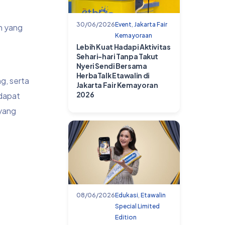
30/06/2026
Event
,
Jakarta Fair
n yang
Kemayoraan
Lebih Kuat Hadapi Aktivitas
Sehari-hari Tanpa Takut
Nyeri Sendi Bersama
HerbaTalk Etawalin di
ng, serta
Jakarta Fair Kemayoran
2026
 dapat
yang
08/06/2026
Edukasi
,
Etawalin
Special Limited
Edition