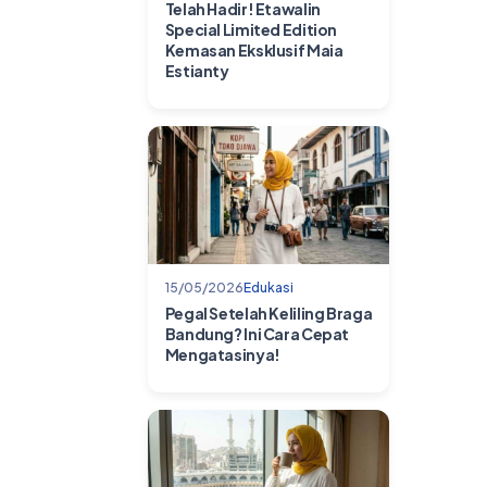
Telah Hadir! Etawalin
Special Limited Edition
Kemasan Eksklusif Maia
Estianty
15/05/2026
Edukasi
Pegal Setelah Keliling Braga
Bandung? Ini Cara Cepat
Mengatasinya!