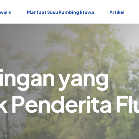
walin
Manfaat Susu Kambing Etawa
Artikel
ingan yang
 Penderita Fl