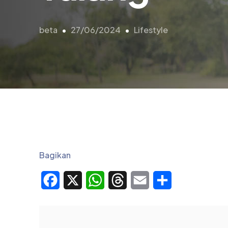
beta
27/06/2024
Lifestyle
Bagikan
Facebook
X
WhatsApp
Threads
Email
Share