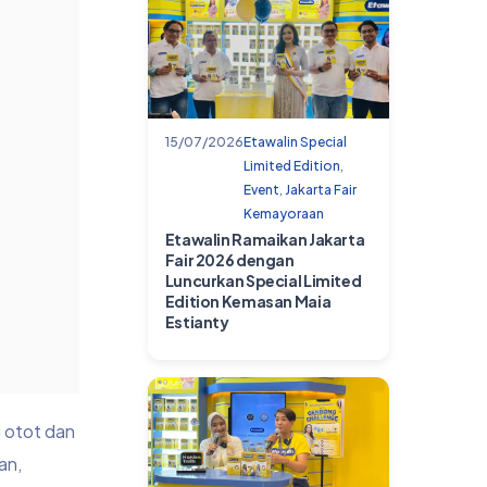
15/07/2026
Etawalin Special
Limited Edition
,
Event
,
Jakarta Fair
Kemayoraan
Etawalin Ramaikan Jakarta
Fair 2026 dengan
Luncurkan Special Limited
Edition Kemasan Maia
Estianty
i otot dan
an,