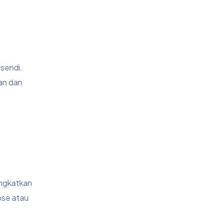
sendi.
an dan
ingkatkan
ose atau