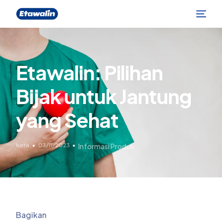
Etawalin: Pilihan
Bijak untuk Jantung
yang Sehat
beta
03/11/2023
Informasi Produk
Bagikan