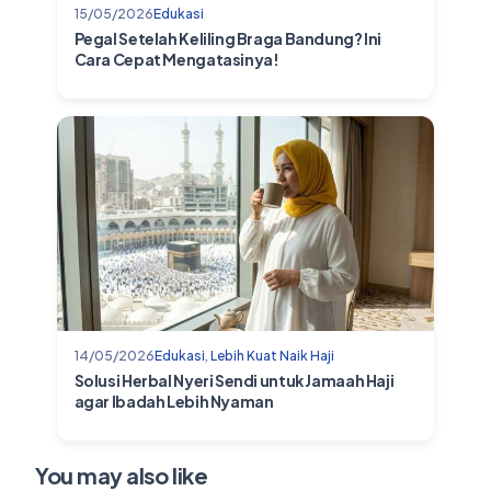
15/05/2026
Edukasi
Pegal Setelah Keliling Braga Bandung? Ini
Cara Cepat Mengatasinya!
14/05/2026
Edukasi
,
Lebih Kuat Naik Haji
Solusi Herbal Nyeri Sendi untuk Jamaah Haji
agar Ibadah Lebih Nyaman
You may also like