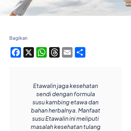
Bagikan
Facebook
X
WhatsApp
Threads
Email
Share
Etawalin jaga kesehatan
sendi dengan formula
susu kambing etawa dan
bahan herbalnya. Manfaat
susu Etawalin ini meliputi
masalah kesehatan tulang