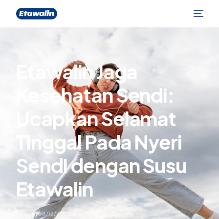
Etawalin Jaga
Kesehatan Sendi:
Ucapkan Selamat
Tinggal Pada Nyeri
Sendi dengan Susu
Etawalin
beta
08/12/2023
Informasi Produk