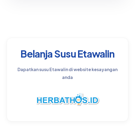
Belanja Susu Etawalin
Dapatkan susu Etawalin di website kesayangan
anda