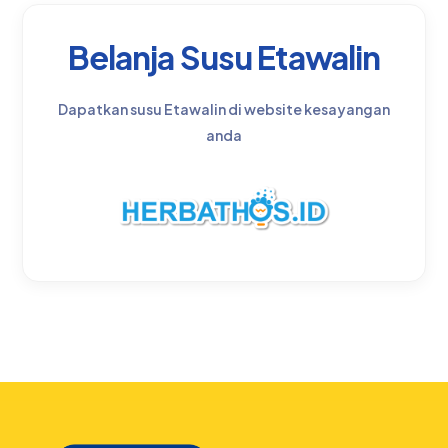
Belanja Susu Etawalin
Dapatkan susu Etawalin di website kesayangan
anda