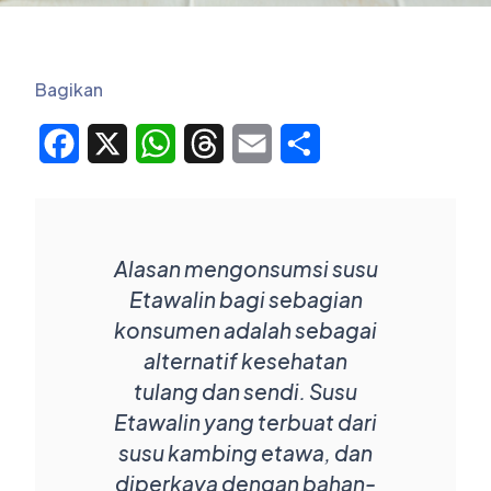
Bagikan
Facebook
X
WhatsApp
Threads
Email
Share
Alasan mengonsumsi susu
Etawalin bagi sebagian
konsumen adalah sebagai
alternatif kesehatan
tulang dan sendi. Susu
Etawalin yang terbuat dari
susu kambing etawa, dan
diperkaya dengan bahan-