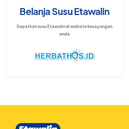
Belanja Susu Etawalin
Dapatkan susu Etawalin di website kesayangan
anda