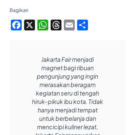
Bagikan
Facebook
X
WhatsApp
Threads
Email
Share
Jakarta Fair menjadi
magnet bagi ribuan
pengunjung yang ingin
merasakan beragam
kegiatan seru di tengah
hiruk-pikuk ibu kota. Tidak
hanya menjadi tempat
untuk berbelanja dan
mencicipi kuliner lezat,