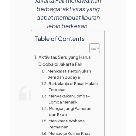
Jakarta Fair menawarkan
berbagai aktivitas yang
dapat membuat liburan
lebih berkesan.
Table of Contents
Aktivitas Seru yang Harus
Dicoba di Jakarta Fair
Menikmati Pertunjukan
Seni dan Budaya
Berbelanja di Pasar Malam
Terbesar
Menyaksikan Lomba-
Lomba Menarik
Mengunjungi Pameran
dan Expo
Menikmati Wahana
Permainan
Mencicipi Kuliner Khas