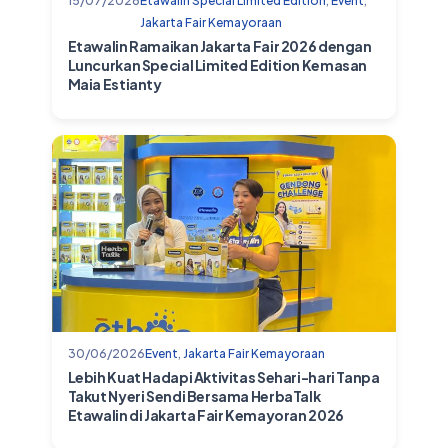
15/07/2026
Etawalin Special Limited Edition
,
Event
,
Jakarta Fair Kemayoraan
Etawalin Ramaikan Jakarta Fair 2026 dengan
Luncurkan Special Limited Edition Kemasan
Maia Estianty
30/06/2026
Event
,
Jakarta Fair Kemayoraan
Lebih Kuat Hadapi Aktivitas Sehari-hari Tanpa
Takut Nyeri Sendi Bersama HerbaTalk
Etawalin di Jakarta Fair Kemayoran 2026