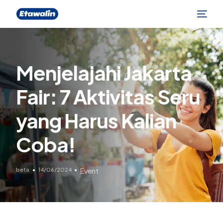
Menjelajahi Jakarta
Fair: 7 Aktivitas Seru
yang Harus Kalian
Coba!
beta
14/06/2024
Event