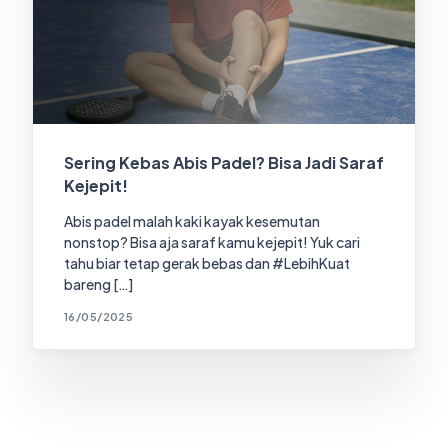
Sering Kebas Abis Padel? Bisa Jadi Saraf
Kejepit!
Abis padel malah kaki kayak kesemutan
nonstop? Bisa aja saraf kamu kejepit! Yuk cari
tahu biar tetap gerak bebas dan #LebihKuat
bareng […]
16/05/2025