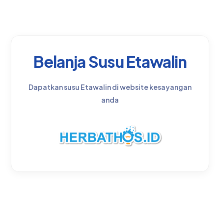
Belanja Susu Etawalin
Dapatkan susu Etawalin di website kesayangan
anda