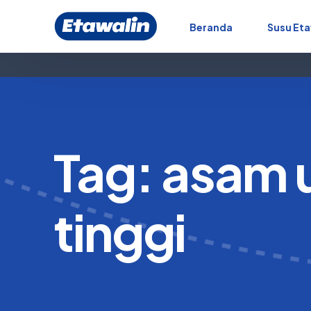
Beranda
Susu Eta
Tag:
asam 
tinggi