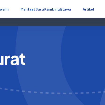
walin
Manfaat Susu Kambing Etawa
Artikel
urat