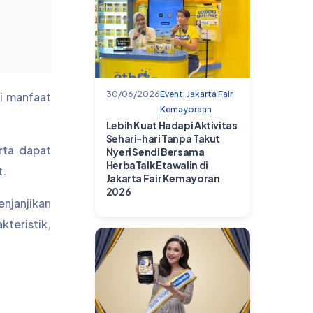
30/06/2026
Event
,
Jakarta Fair
ki manfaat
Kemayoraan
Lebih Kuat Hadapi Aktivitas
Sehari-hari Tanpa Takut
rta dapat
Nyeri Sendi Bersama
HerbaTalk Etawalin di
t.
Jakarta Fair Kemayoran
2026
njanjikan
kteristik,