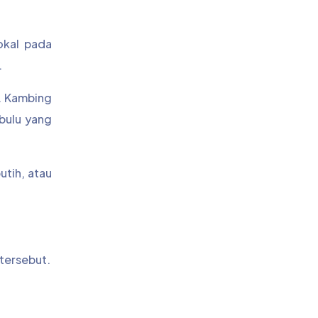
okal pada
.
. Kambing
bulu yang
utih, atau
 tersebut.