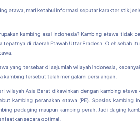
g etawa, mari ketahui informasi seputar karakteristik jen
pakan kambing asal Indonesia? Kambing etawa tidak ber
dia tepatnya di daerah Etawah Uttar Pradesh. Oleh sebab it
tawa.
awa yang tersebar di sejumlah wilayah Indonesia, kebany
a kambing tersebut telah mengalami persilangan.
i wilayah Asia Barat dikawinkan dengan kambing etawa da
but kambing peranakan etawa (PE). Spesies kambing ini
mbing pedaging maupun kambing perah. Jadi daging kamb
manfaatkan secara optimal.