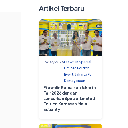
Artikel Terbaru
15/07/2026
Etawalin Special
Limited Edition
,
Event
,
Jakarta Fair
Kemayoraan
Etawalin Ramaikan Jakarta
Fair 2026 dengan
Luncurkan Special Limited
Edition Kemasan Maia
Estianty