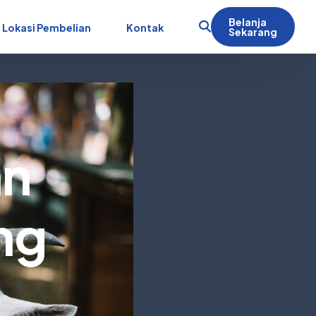
Belanja
Lokasi Pembelian
Kontak
Sekarang
an
ng