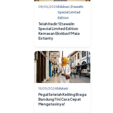
08/06/2026
Edukasi
,
Etawalin
Special Limited
Edition
Telah Hadir! Etawalin
Special Limited Edition
Kemasan Eksklusif Maia
Estianty
15/05/2026
Edukasi
Pegal Setelah Keliling Braga
Bandung? Ini Cara Cepat
Mengatasinya!