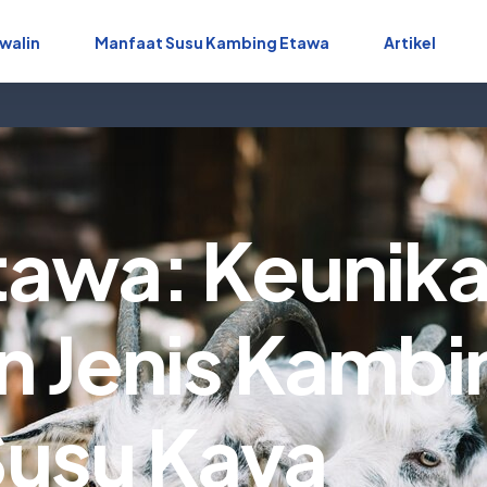
walin
Manfaat Susu Kambing Etawa
Artikel
tawa: Keunik
n Jenis Kambi
Susu Kaya