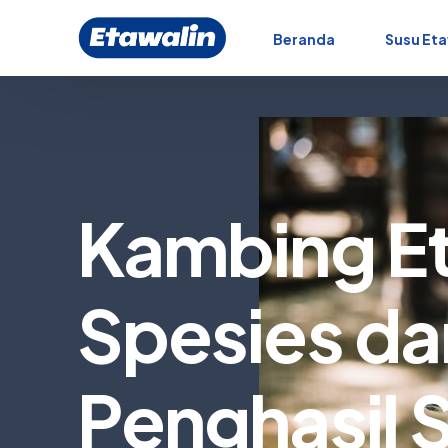
Beranda
Susu Eta
Kambing E
Spesies da
Penghasil 