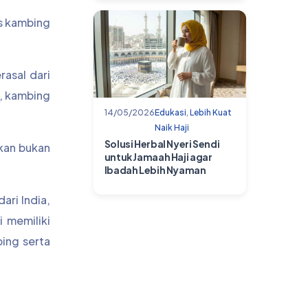
is kambing
asal dari
u, kambing
14/05/2026
Edukasi
,
Lebih Kuat
Naik Haji
Solusi Herbal Nyeri Sendi
akan bukan
untuk Jamaah Haji agar
Ibadah Lebih Nyaman
ri India,
 memiliki
ing serta