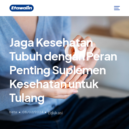
Jaga Kesehatan
Tubuh dengan Peran
Penting Suplemen
Kesehatan untuk
Tulang
beta
08/02/2024
Edukasi