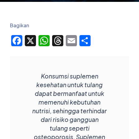
Bagikan
Facebook
X
WhatsApp
Threads
Email
Share
Konsumsi suplemen
kesehatan untuk tulang
dapat bermanfaat untuk
memenuhi kebutuhan
nutrisi, sehingga terhindar
dari risiko gangguan
tulang seperti
osteoporosis. Suplemen