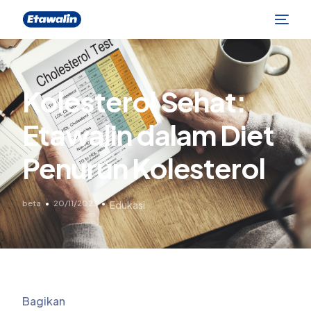
Kolesterol Sehat:
Etawalin dalam Diet
Penurun Kolesterol
beta
20/11/2023
Edukasi
Bagikan