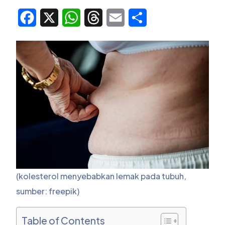
Facebook
X
WhatsApp
Threads
Email
Share
(kolesterol menyebabkan lemak pada tubuh,
sumber: freepik)
Table of Contents