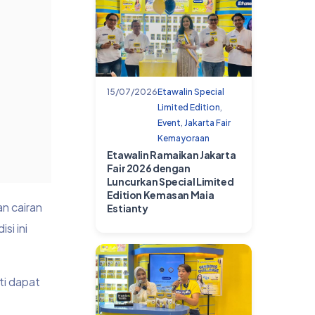
15/07/2026
Etawalin Special
Limited Edition
,
Event
,
Jakarta Fair
Kemayoraan
Etawalin Ramaikan Jakarta
Fair 2026 dengan
Luncurkan Special Limited
Edition Kemasan Maia
n cairan
Estianty
si ini
ti dapat