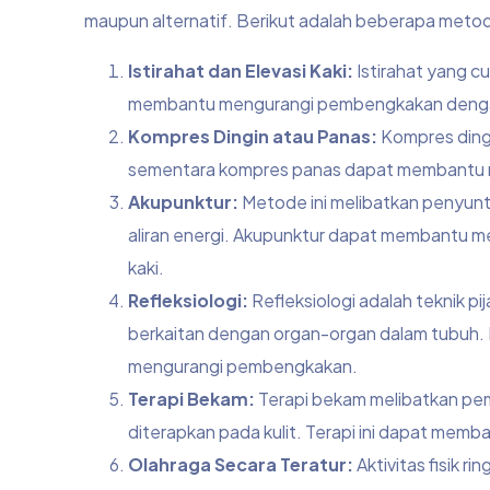
maupun alternatif. Berikut adalah beberapa metod
Istirahat dan Elevasi Kaki:
Istirahat yang c
membantu mengurangi pembengkakan dengan me
Kompres Dingin atau Panas:
Kompres ding
sementara kompres panas dapat membantu m
Akupunktur:
Metode ini melibatkan penyunti
aliran energi. Akupunktur dapat membantu m
kaki.
Refleksiologi:
Refleksiologi adalah teknik pij
berkaitan dengan organ-organ dalam tubuh. 
mengurangi pembengkakan.
Terapi Bekam:
Terapi bekam melibatkan pem
diterapkan pada kulit. Terapi ini dapat mem
Olahraga Secara Teratur:
Aktivitas fisik 