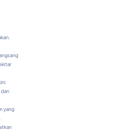
kan,
erangsang
kitar
ini
 dan
um yang
.
katkan