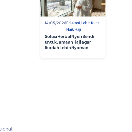
14/05/2026
Edukasi
,
Lebih Kuat
Naik Haji
Solusi Herbal Nyeri Sendi
untuk Jamaah Haji agar
Ibadah Lebih Nyaman
sional