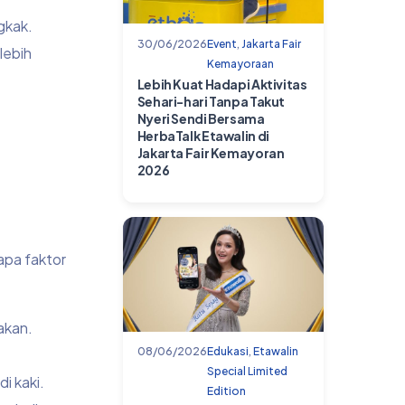
gkak.
30/06/2026
Event
,
Jakarta Fair
lebih
Kemayoraan
Lebih Kuat Hadapi Aktivitas
Sehari-hari Tanpa Takut
Nyeri Sendi Bersama
HerbaTalk Etawalin di
Jakarta Fair Kemayoran
2026
apa faktor
akan.
08/06/2026
Edukasi
,
Etawalin
Special Limited
i kaki.
Edition