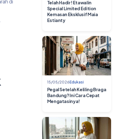
rah di
Telah Hadir! Etawalin
Special Limited Edition
Kemasan Eksklusif Maia
.
Estianty
k
15/05/2026
Edukasi
Pegal Setelah Keliling Braga
Bandung? Ini Cara Cepat
Mengatasinya!