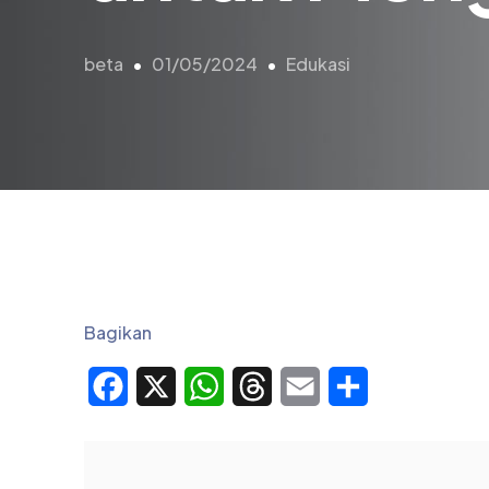
beta
01/05/2024
Edukasi
Bagikan
Facebook
X
WhatsApp
Threads
Email
Share