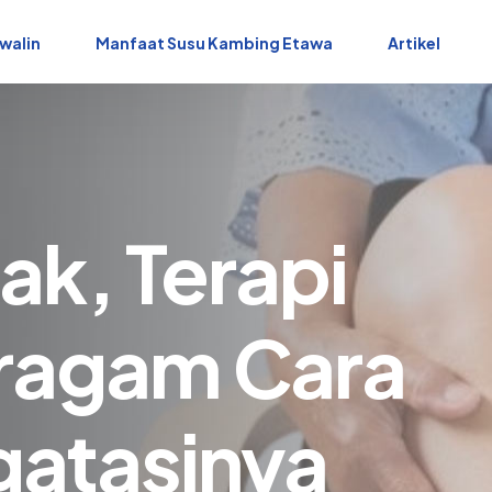
walin
Manfaat Susu Kambing Etawa
Artikel
ak, Terapi
ragam Cara
gatasinya