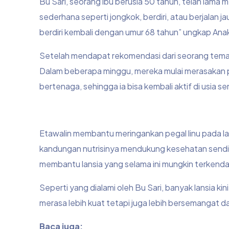
Bu Sari, seorang ibu berusia 50 tahun, telah lama m
sederhana seperti jongkok, berdiri, atau berjalan 
berdiri kembali dengan umur 68 tahun” ungkap Anak
Setelah mendapat rekomendasi dari seorang teman
Dalam beberapa minggu, mereka mulai merasakan p
bertenaga, sehingga ia bisa kembali aktif di usia s
Etawalin membantu meringankan pegal linu pada lan
kandungan nutrisinya mendukung kesehatan sendi, y
membantu lansia yang selama ini mungkin terkendala
Seperti yang dialami oleh Bu Sari, banyak lansia k
merasa lebih kuat tetapi juga lebih bersemangat da
Baca juga: