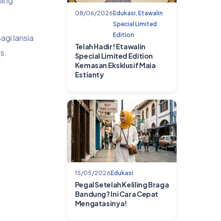
ping
08/06/2026
Edukasi
,
Etawalin
Special Limited
Edition
agi lansia
Telah Hadir! Etawalin
s.
Special Limited Edition
Kemasan Eksklusif Maia
Estianty
15/05/2026
Edukasi
Pegal Setelah Keliling Braga
Bandung? Ini Cara Cepat
Mengatasinya!