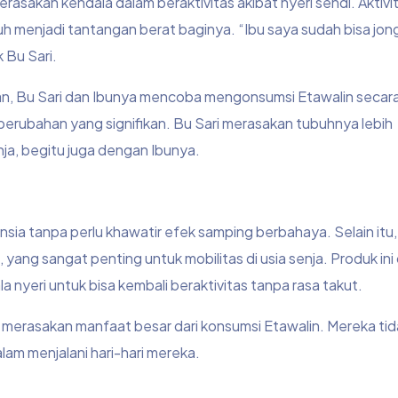
erasakan kendala dalam beraktivitas akibat nyeri sendi. Aktivi
jauh menjadi tantangan berat baginya. “Ibu saya sudah bisa jo
 Bu Sari.
, Bu Sari dan Ibunya mencoba mengonsumsi Etawalin secara 
erubahan yang signifikan. Bu Sari merasakan tubuhnya lebih
enja, begitu juga dengan Ibunya.
sia tanpa perlu khawatir efek samping berbahaya. Selain itu,
ang sangat penting untuk mobilitas di usia senja. Produk ini
 nyeri untuk bisa kembali beraktivitas tanpa rasa takut.
ini merasakan manfaat besar dari konsumsi Etawalin. Mereka ti
lam menjalani hari-hari mereka.