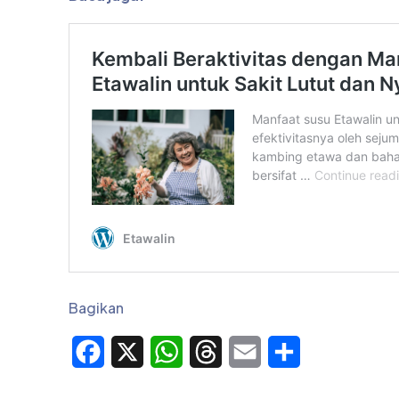
Bagikan
Facebook
X
WhatsApp
Threads
Email
Share