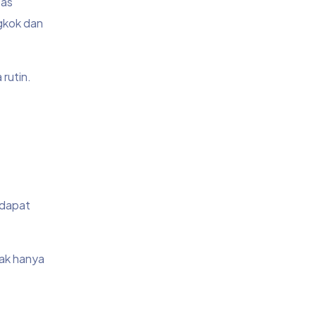
tas
ngkok dan
rutin.
 dapat
dak hanya