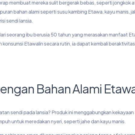
erap membuat mereka sulit bergerak bebas, seperti jongkok at
mpuran bahan alami seperti susu kambing Etawa, kayu manis, j
i sendi lansia.
ta dari seorang ibu berusia 50 tahun yang merasakan manfaat Et
 konsumsi Etawalin secara rutin, ia dapat kembali beraktivit
 dengan Bahan Alami Etawa
tan sendi pada lansia? Produk ini menggabungkan kekayaan
mpuh untuk meredakan nyeri, seperti jahe dan kayu manis.