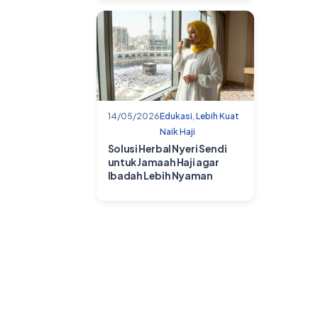
14/05/2026
Edukasi
,
Lebih Kuat
Naik Haji
Solusi Herbal Nyeri Sendi
untuk Jamaah Haji agar
Ibadah Lebih Nyaman