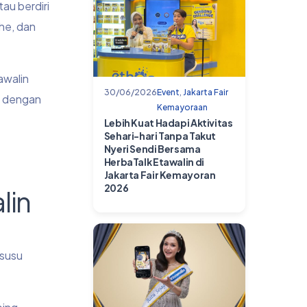
au berdiri
ahe, dan
awalin
30/06/2026
Event
,
Jakarta Fair
as dengan
Kemayoraan
Lebih Kuat Hadapi Aktivitas
Sehari-hari Tanpa Takut
Nyeri Sendi Bersama
HerbaTalk Etawalin di
Jakarta Fair Kemayoran
2026
lin
 susu