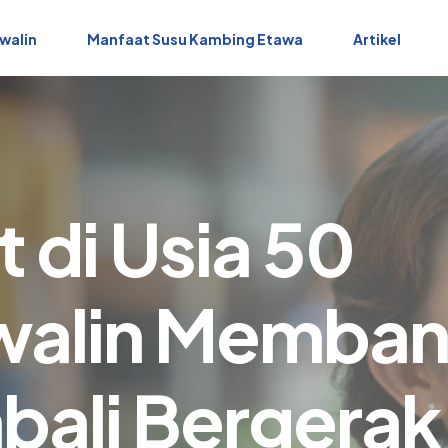
walin
Manfaat Susu Kambing Etawa
Artikel
 di Usia 50
walin Memban
bali Bergerak