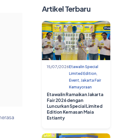
Artikel Terbaru
15/07/2026
Etawalin Special
Limited Edition
,
Event
,
Jakarta Fair
Kemayoraan
Etawalin Ramaikan Jakarta
Fair 2026 dengan
Luncurkan Special Limited
Edition Kemasan Maia
 merasa
Estianty