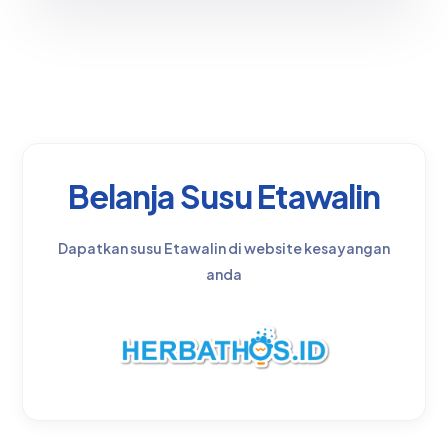
Belanja Susu Etawalin
Dapatkan susu Etawalin di website kesayangan
anda