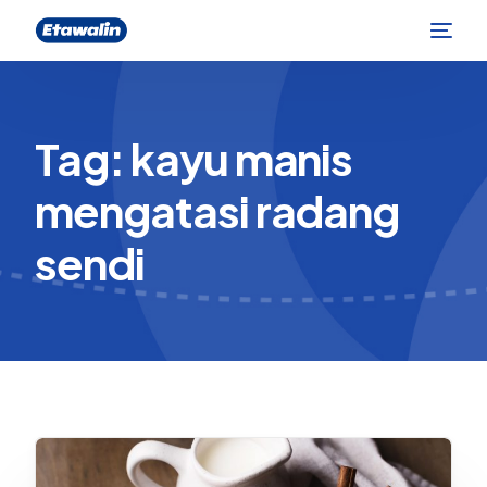
Tag:
kayu manis
mengatasi radang
sendi