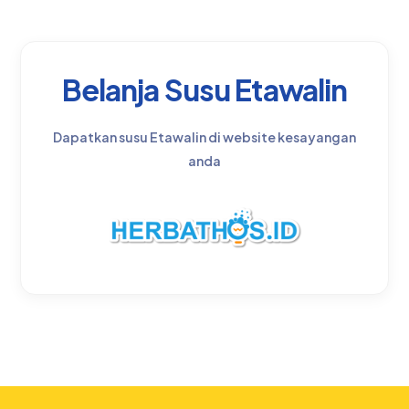
Belanja Susu Etawalin
Dapatkan susu Etawalin di website kesayangan
anda