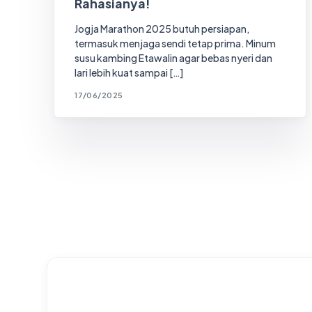
Rahasianya!
Jogja Marathon 2025 butuh persiapan,
termasuk menjaga sendi tetap prima. Minum
susu kambing Etawalin agar bebas nyeri dan
lari lebih kuat sampai […]
17/06/2025