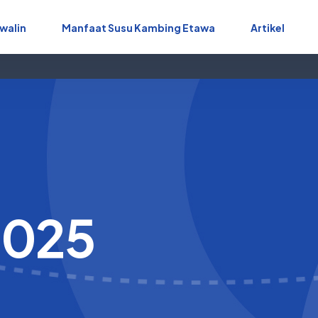
walin
Manfaat Susu Kambing Etawa
Artikel
2025