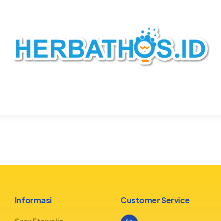
Informasi
Customer Service
Susu Etawalin