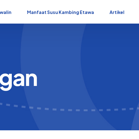
walin
Manfaat Susu Kambing Etawa
Artikel
gan