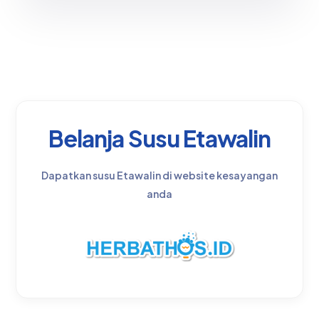
Belanja Susu Etawalin
Dapatkan susu Etawalin di website kesayangan
anda