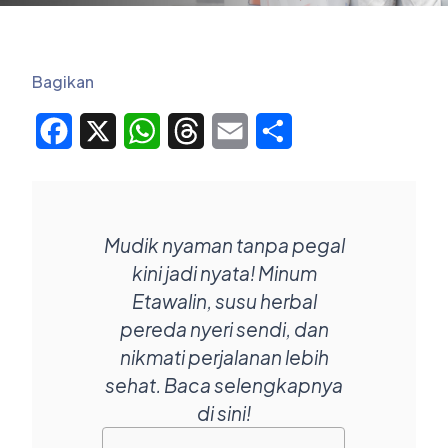
Bagikan
Facebook
X
WhatsApp
Threads
Email
Share
Mudik nyaman tanpa pegal
kini jadi nyata! Minum
Etawalin, susu herbal
pereda nyeri sendi, dan
nikmati perjalanan lebih
sehat. Baca selengkapnya
di sini!