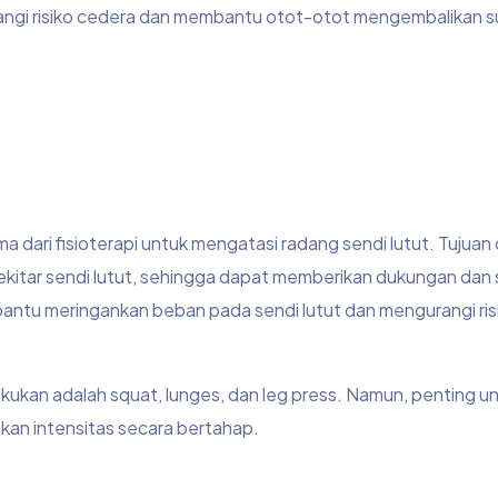
gi risiko cedera dan membantu otot-otot mengembalikan s
dari fisioterapi untuk mengatasi radang sendi lutut. Tujuan 
sekitar sendi lutut, sehingga dapat memberikan dukungan dan s
bantu meringankan beban pada sendi lutut dan mengurangi ris
kukan adalah squat, lunges, dan leg press. Namun, penting u
kan intensitas secara bertahap.