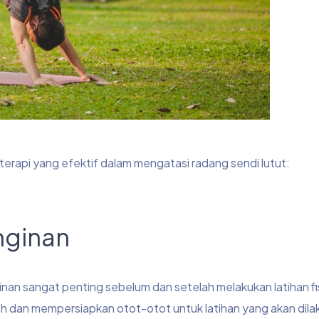
oterapi yang efektif dalam mengatasi radang sendi lutut:
nginan
an sangat penting sebelum dan setelah melakukan latihan fis
 dan mempersiapkan otot-otot untuk latihan yang akan dila