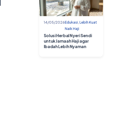
i
14/05/2026
Edukasi
,
Lebih Kuat
Naik Haji
Solusi Herbal Nyeri Sendi
untuk Jamaah Haji agar
Ibadah Lebih Nyaman