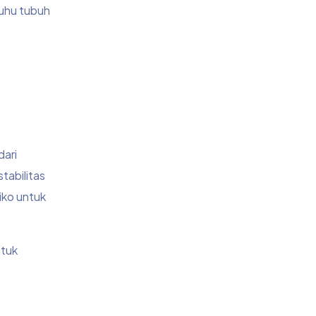
uhu tubuh
dari
tabilitas
iko untuk
ntuk