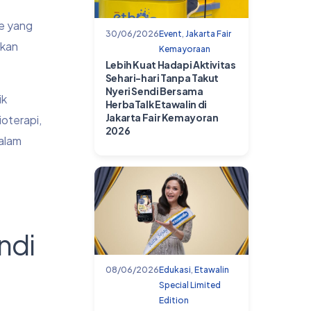
de yang
30/06/2026
Event
,
Jakarta Fair
tkan
Kemayoraan
Lebih Kuat Hadapi Aktivitas
Sehari-hari Tanpa Takut
Nyeri Sendi Bersama
ik
HerbaTalk Etawalin di
Jakarta Fair Kemayoran
ioterapi,
2026
dalam
ndi
08/06/2026
Edukasi
,
Etawalin
Special Limited
Edition