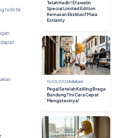
Telah Hadir! Etawalin
Special Limited Edition
 holistik
Kemasan Eksklusif Maia
Estianty
ngan.
 dapat
kakan
15/05/2026
Edukasi
Pegal Setelah Keliling Braga
Bandung? Ini Cara Cepat
Mengatasinya!