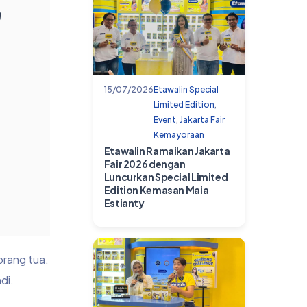
g
15/07/2026
Etawalin Special
Limited Edition
,
Event
,
Jakarta Fair
Kemayoraan
Etawalin Ramaikan Jakarta
Fair 2026 dengan
Luncurkan Special Limited
Edition Kemasan Maia
Estianty
orang tua.
di.