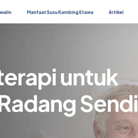
walin
Manfaat Susu Kambing Etawa
Artikel
terapi untuk
 Radang Send