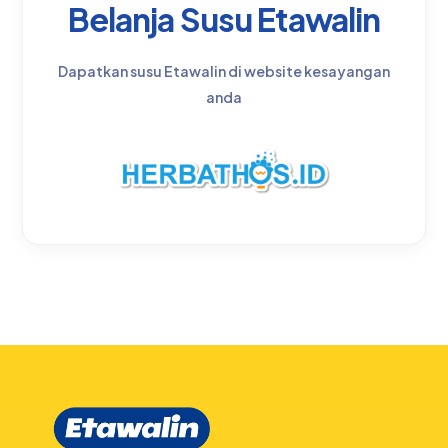
Belanja Susu Etawalin
Dapatkan susu Etawalin di website kesayangan
anda