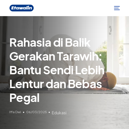
Rahasia di Balik
Gerakan Tarawih:
Bantu Sendi Lebih
Lentur dan Bebas
Pegal
Iffa Dwi
06/03/2025
Edukasi