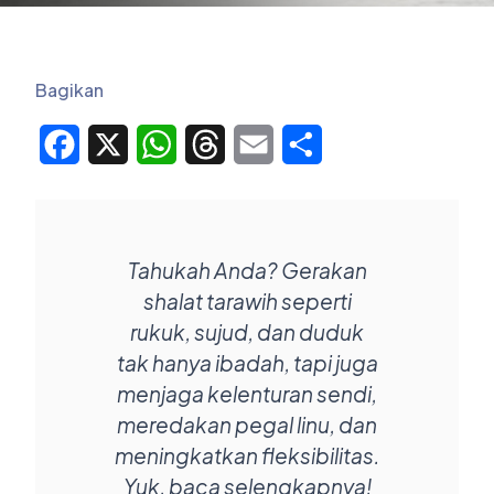
Bagikan
Facebook
X
WhatsApp
Threads
Email
Share
Tahukah Anda? Gerakan
shalat tarawih seperti
rukuk, sujud, dan duduk
tak hanya ibadah, tapi juga
menjaga kelenturan sendi,
meredakan pegal linu, dan
meningkatkan fleksibilitas.
Yuk, baca selengkapnya!