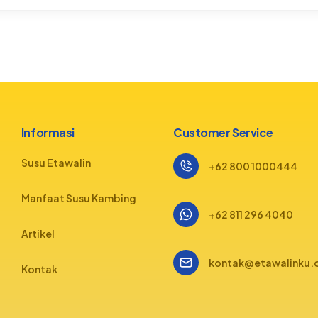
Informasi
Customer Service
Susu Etawalin
+62 800 1000444
Manfaat Susu Kambing
+62 811 296 4040
Artikel
kontak@etawalinku
Kontak