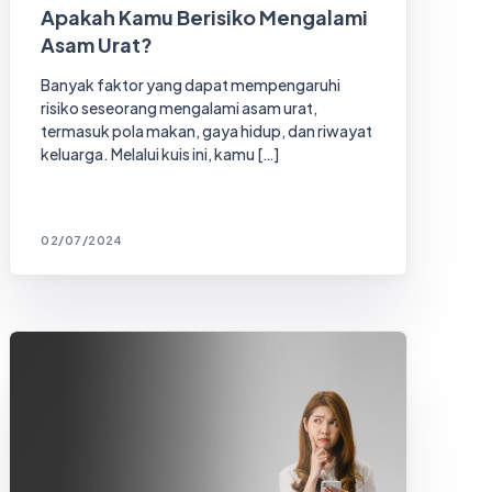
Apakah Kamu Berisiko Mengalami
Asam Urat?
Banyak faktor yang dapat mempengaruhi
risiko seseorang mengalami asam urat,
termasuk pola makan, gaya hidup, dan riwayat
keluarga. Melalui kuis ini, kamu […]
02/07/2024