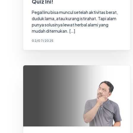
Quiz Ini!
Pegal linu bisa muncul setelah aktivitas berat,
duduk lama, atau kurang istirahat. Tapi alam
punya solusinya lewat herbal alami yang
mudah ditemukan. […]
02/07/2025