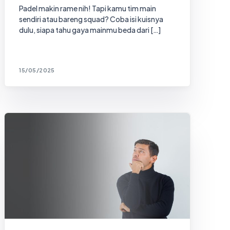
Padel makin rame nih! Tapi kamu tim main
sendiri atau bareng squad? Coba isi kuisnya
dulu, siapa tahu gaya mainmu beda dari […]
15/05/2025