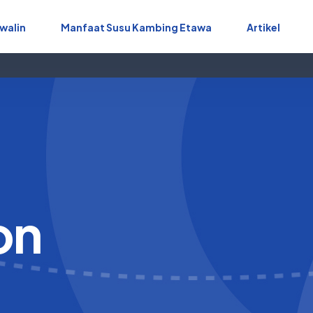
walin
Manfaat Susu Kambing Etawa
Artikel
on