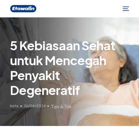
5 Kebiasaan Sehat
untuk Mencegah
Penyakit
Degeneratif
beta
26/06/2024
Tips & Trik