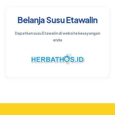
Belanja Susu Etawalin
Dapatkan susu Etawalin di website kesayangan
anda