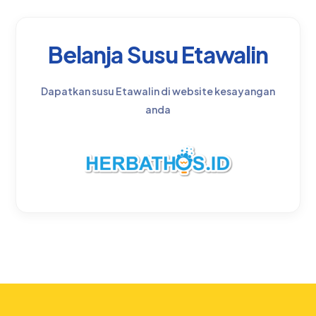
Belanja Susu Etawalin
Dapatkan susu Etawalin di website kesayangan
anda