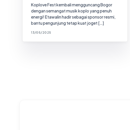
Koplove Fest kembali mengguncang Bogor
dengan semangat musik koplo yang penuh
energi! Etawalin hadir sebagai sponsor resmi,
bantu pengunjung tetap kuat joget […]
13/05/2025