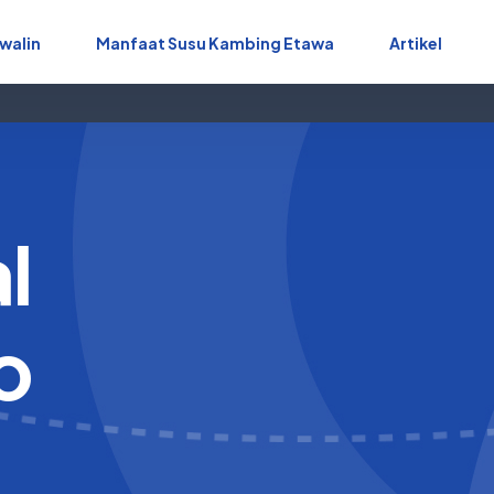
walin
Manfaat Susu Kambing Etawa
Artikel
l
o