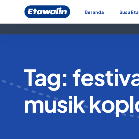
Beranda
Susu Eta
Tag:
festiva
musik kopl