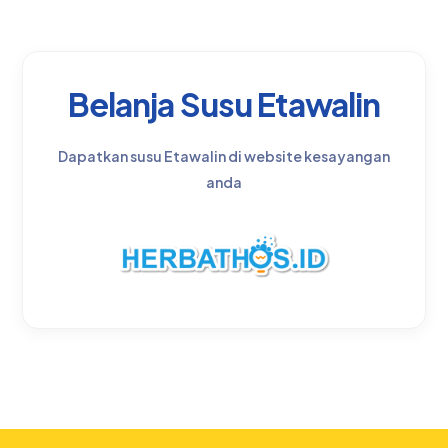
Belanja Susu Etawalin
Dapatkan susu Etawalin di website kesayangan
anda