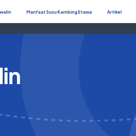
walin
Manfaat Susu Kambing Etawa
Artikel
in