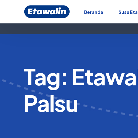
Beranda
Susu Eta
Tag:
Etawal
Palsu