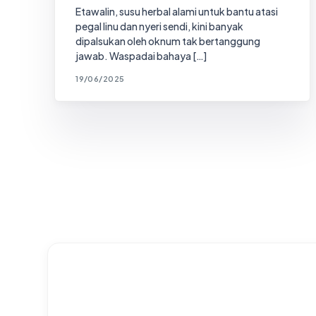
Etawalin, susu herbal alami untuk bantu atasi
pegal linu dan nyeri sendi, kini banyak
dipalsukan oleh oknum tak bertanggung
jawab. Waspadai bahaya […]
19/06/2025