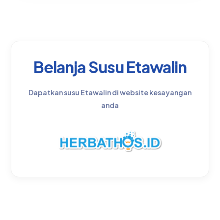
Belanja Susu Etawalin
Dapatkan susu Etawalin di website kesayangan
anda