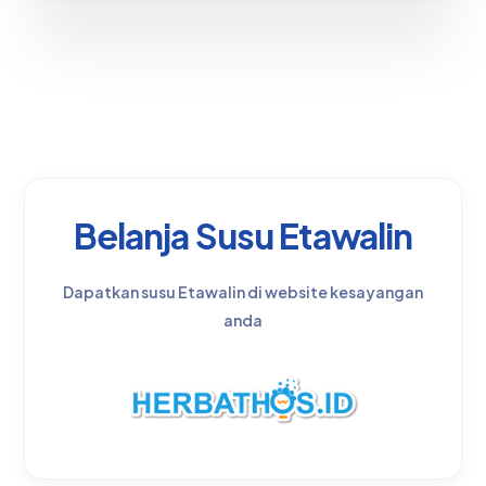
Belanja Susu Etawalin
Dapatkan susu Etawalin di website kesayangan
anda