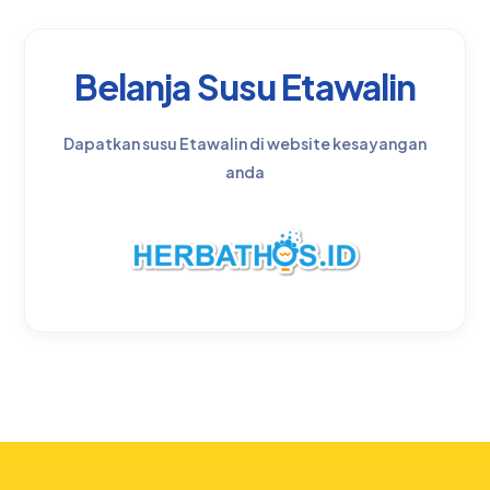
Belanja Susu Etawalin
Dapatkan susu Etawalin di website kesayangan
anda