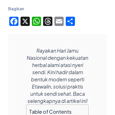
Bagikan
Facebook
X
WhatsApp
Threads
Email
Share
Rayakan Hari Jamu
Nasional dengan kekuatan
herbal alami atasi nyeri
sendi. Kini hadir dalam
bentuk modern seperti
Etawalin, solusi praktis
untuk sendi sehat. Baca
selengkapnya di artikel ini!
Table of Contents