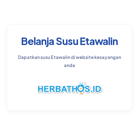
Belanja Susu Etawalin
Dapatkan susu Etawalin di website kesayangan
anda