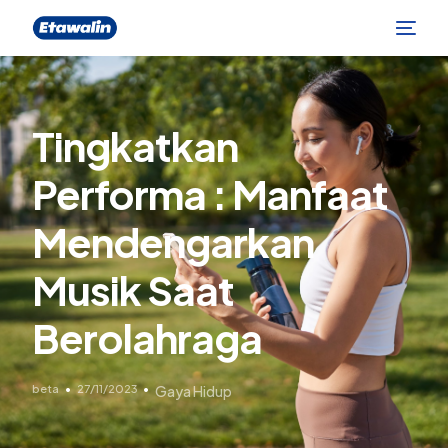
Tingkatkan
Performa : Manfaat
Mendengarkan
Musik Saat
Berolahraga
beta
27/11/2023
Gaya Hidup