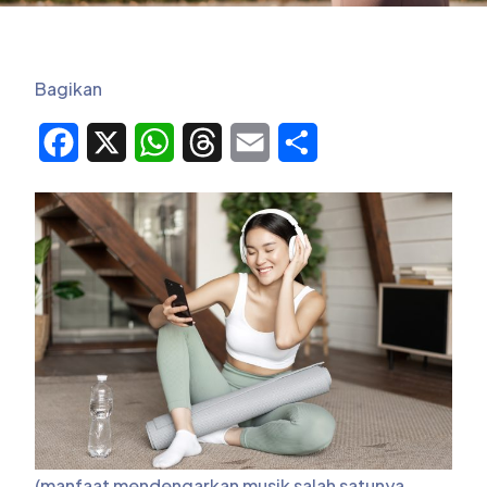
Bagikan
Facebook
X
WhatsApp
Threads
Email
Share
(manfaat mendengarkan musik salah satunya