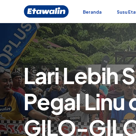
Beranda
Susu Eta
Lari Lebih 
Pegal Linu
GILO-GILO