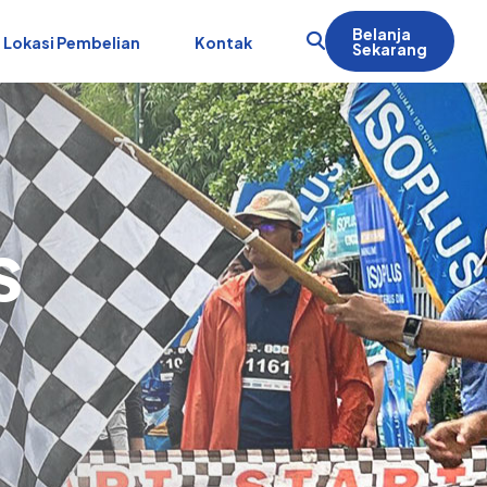
Belanja
Lokasi Pembelian
Kontak
Sekarang
s