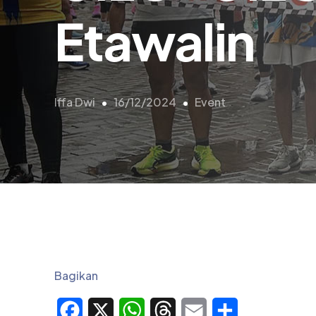
Etawalin
Iffa Dwi
16/12/2024
Event
Bagikan
Facebook
X
WhatsApp
Threads
Email
Share