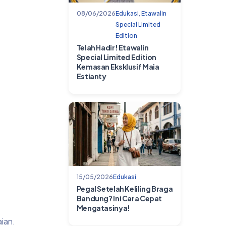
08/06/2026
Edukasi
,
Etawalin
Special Limited
Edition
Telah Hadir! Etawalin
Special Limited Edition
Kemasan Eksklusif Maia
Estianty
15/05/2026
Edukasi
Pegal Setelah Keliling Braga
Bandung? Ini Cara Cepat
Mengatasinya!
ian.