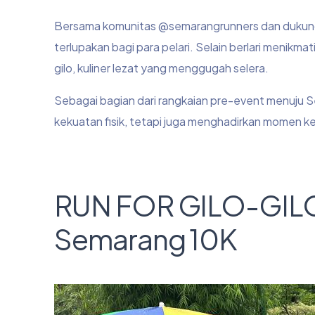
Bersama komunitas @semarangrunners dan dukunga
terlupakan bagi para pelari. Selain berlari menikma
gilo, kuliner lezat yang menggugah selera.
Sebagai bagian dari rangkaian pre-event menuju Se
kekuatan fisik, tetapi juga menghadirkan momen 
RUN FOR GILO-GILO
Semarang 10K