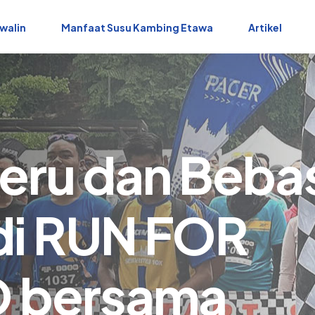
walin
Manfaat Susu Kambing Etawa
Artikel
Seru dan Beba
 di RUN FOR
 bersama