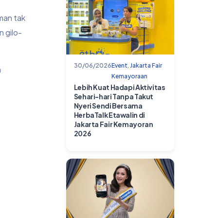
man tak
n gilo-
30/06/2026
Event
,
Jakarta Fair
h
Kemayoraan
Lebih Kuat Hadapi Aktivitas
Sehari-hari Tanpa Takut
Nyeri Sendi Bersama
HerbaTalk Etawalin di
Jakarta Fair Kemayoran
2026