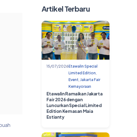
Artikel Terbaru
15/07/2026
Etawalin Special
Limited Edition
,
Event
,
Jakarta Fair
Kemayoraan
Etawalin Ramaikan Jakarta
Fair 2026 dengan
Luncurkan Special Limited
Edition Kemasan Maia
Estianty
ebuah