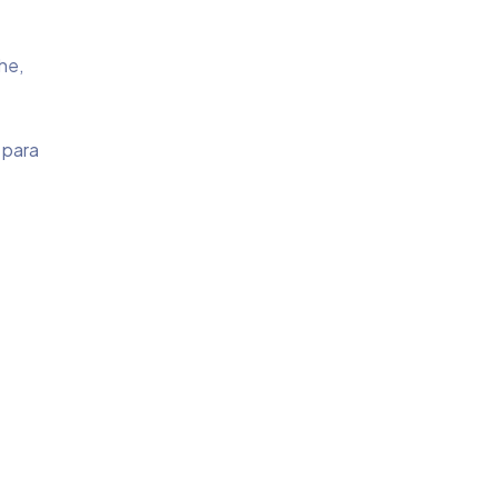
he,
 para