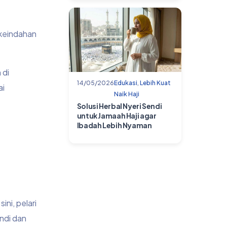
 keindahan
 di
14/05/2026
Edukasi
,
Lebih Kuat
ai
Naik Haji
Solusi Herbal Nyeri Sendi
untuk Jamaah Haji agar
Ibadah Lebih Nyaman
ini, pelari
ndi dan