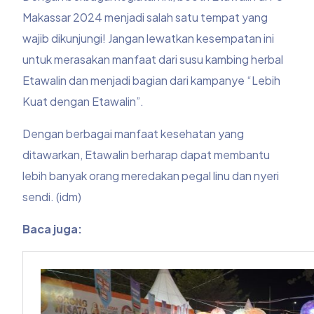
Makassar 2024 menjadi salah satu tempat yang
wajib dikunjungi! Jangan lewatkan kesempatan ini
untuk merasakan manfaat dari susu kambing herbal
Etawalin dan menjadi bagian dari kampanye “Lebih
Kuat dengan Etawalin”.
Dengan berbagai manfaat kesehatan yang
ditawarkan, Etawalin berharap dapat membantu
lebih banyak orang meredakan pegal linu dan nyeri
sendi. (idm)
Baca juga: