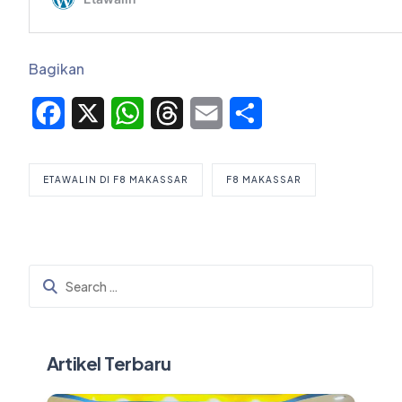
Bagikan
Facebook
X
WhatsApp
Threads
Email
Share
ETAWALIN DI F8 MAKASSAR
F8 MAKASSAR
Artikel Terbaru