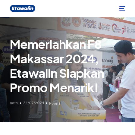
Memeriahkan F8
Makassar 2024,
Etawalin Siapkan
Promo Menarik!
beta
24/07/2024
Event