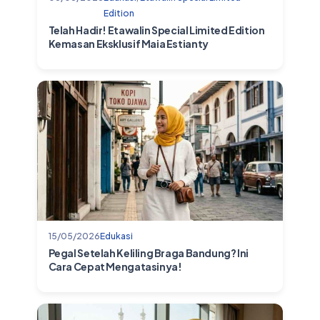
Edition
Telah Hadir! Etawalin Special Limited Edition
Kemasan Eksklusif Maia Estianty
15/05/2026
Edukasi
Pegal Setelah Keliling Braga Bandung? Ini
Cara Cepat Mengatasinya!