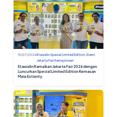
15/07/2026
Etawalin Special Limited Edition
,
Event
,
Jakarta Fair Kemayoraan
Etawalin Ramaikan Jakarta Fair 2026 dengan
Luncurkan Special Limited Edition Kemasan
Maia Estianty