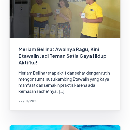
Meriam Bellina: Awalnya Ragu, Kini
Etawalin Jadi Teman Setia Gaya Hidup
Aktifku!
Meriam Bellina tetap aktif dan sehat dengan rutin
mengonsumsi susu kambing Etawalin yang kaya
manfaat dan semakin praktis karena ada
kemasan sachetnya. […]
22/01/2025