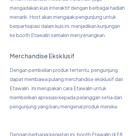
mengadakan kuis interaktif dengan berbagai hadiah
menarik. Host akan mengajak pengunjung untuk
berpartisipasi dalam kuis ini, menjadikan kunjungan
ke booth Etawalin semakin menyenangkan.
Merchandise Eksklusif
Dengan pembelian produk tertentu, pengunjung
dapat membawa pulang merchandise eksklusif dari
Etawalin. Ini merupakan cara Etawalin untuk
memberikan apresiasi kepada pelanggan setia dan
pengunjung yang baru mengenal produk mereka.
Dengan berbagai kegiatan ini, booth Etawalin di F8