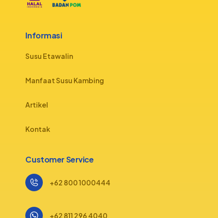
Informasi
Susu Etawalin
Manfaat Susu Kambing
Artikel
Kontak
Customer Service
+62 800 1000444
+62 811 296 4040