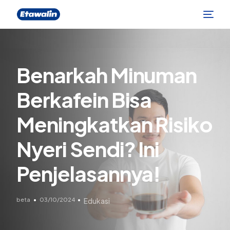
Benarkah Minuman
Berkafein Bisa
Meningkatkan Risiko
Nyeri Sendi? Ini
Penjelasannya!
beta
03/10/2024
Edukasi