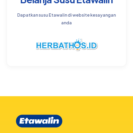
Dapatkan susu Etawalin di website kesayangan
anda