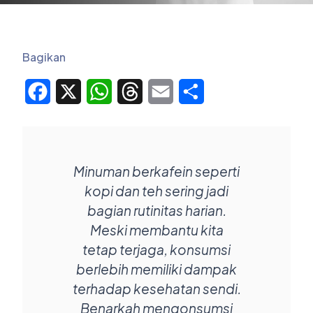
Bagikan
Facebook
X
WhatsApp
Threads
Email
Share
Minuman berkafein seperti
kopi dan teh sering jadi
bagian rutinitas harian.
Meski membantu kita
tetap terjaga, konsumsi
berlebih memiliki dampak
terhadap kesehatan sendi.
Benarkah mengonsumsi