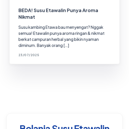
BEDA! Susu Etawalin Punya Aroma
Nikmat
Susu kambing Etawa bau menyengat? Nggak
semua! Etawalin punya aroma ringan & nikmat
berkat campuran herbal yang bikin nyaman
diminum. Banyak orang […]
23/07/2025
Belanja Susu Etawalin